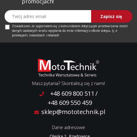
promocjach!
Twój adres email
Zapisz się
Oświadczam, że zapoznałem się z
komunikatem
dotyczącym przetwarzania moich
danych osobowych w celu wysyłania do mnie informacji o ofercie sklepu, tj. o
promocjach, nowościach i rabatach
Masz pytania? Skontaktuj się z nami!
+48 609 800 511
/
+48 609 550 459
sklep@mototechnik.pl
Dane adresowe
Oleska 2, Rzędowice