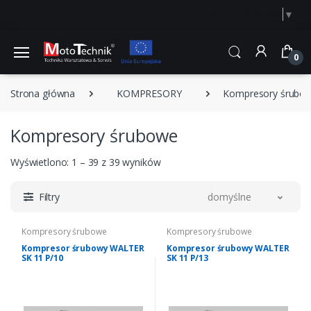
Select Language
▼
0
Strona główna
KOMPRESORY
Kompresory śrubo
Kompresory śrubowe
Wyświetlono: 1 – 39 z 39 wyników
Filtry
domyślne
Kompresory śrubowe
Kompresory śrubowe
Kompresor śrubowy WALTER
Kompresor śrubowy WALTER
SK 11 P/10
SK 11 P/13