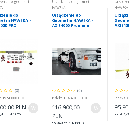
enia do geometrii
Urządzenia do geometrii
Urządzen
KA
HAWEKA
HAWEKA
dzenie do
Urządzenie do
Urządz
etrii HAWEKA -
Geometrii HAWEKA -
Geomet
4000 PRO
AXIS4000 Premium
AXIS40
(0)
(0)
: H924-000-010
Indeks: H924-000-050
Indeks: 
900,00 PLN
116 900,00
95 90
,41 PLN netto
77 967,4
PLN
95 040,65 PLN netto