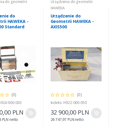
ia do geometrii
Urządzenia do geometrii
HAWEKA
enie do
Urządzenie do
rii HAWEKA -
Geometrii HAWEKA -
00 Standard
AXIS500
(0)
(0)
G924-000-030
Indeks: H922-000-050
0,00 PLN
32 900,00 PLN
8 PLN netto
26 747,97 PLN netto