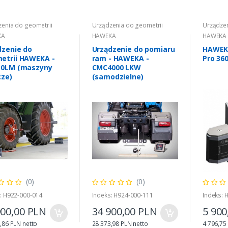
enia do geometrii
Urządzenia do geometrii
Urządzen
KA
HAWEKA
HAWEKA
dzenie do
Urządzenie do pomiaru
HAWEKA
etrii HAWEKA -
ram - HAWEKA -
Pro 36
50LM (maszyny
CMC4000 LKW
cze)
(samodzielne)
(0)
(0)
: H922-000-014
Indeks: H924-000-111
Indeks: 
900,00 PLN
34 900,00 PLN
5 900
,86 PLN netto
28 373,98 PLN netto
4 796,75