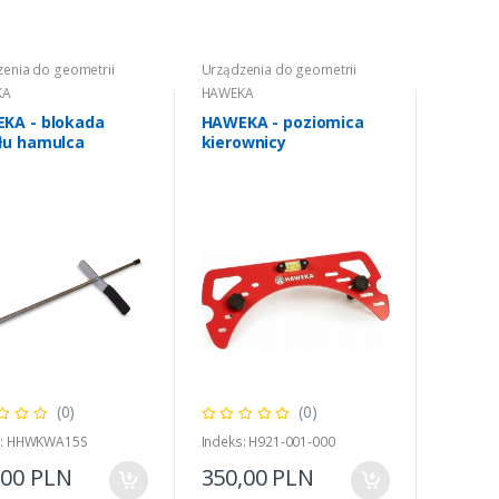
enia do geometrii
Urządzenia do geometrii
KA
HAWEKA
KA - blokada
HAWEKA - poziomica
łu hamulca
kierownicy
(0)
(0)
s: HHWKWA15S
Indeks: H921-001-000
,00 PLN
350,00 PLN