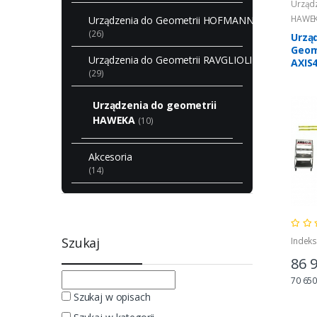
Urządz
HAWE
Urządzenia do Geometrii HOFMANN
(26)
Urzą
Geom
Urządzenia do Geometrii RAVGLIOLI
AXIS
(29)
Urządzenia do geometrii
HAWEKA
(10)
Akcesoria
(14)
Szukaj
Indeks
86 
70 650
Szukaj w opisach