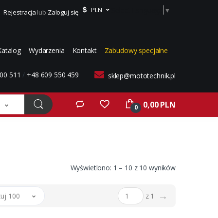
Select Language
▼
PLN
Rejestracja
lub
Zaloguj się
Katalog
Wydarzenia
Kontakt
Zabudowy specjalne
00 511
/
+48 609 550 459
sklep@mototechnik.pl
0,00 PLN
0
Wyświetlono: 1 – 10 z 10 wyników
→
uj 100
z 1