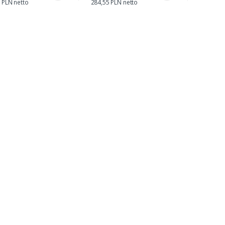
 PLN netto
284,55 PLN netto