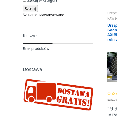
Szukaj w kategorii
Urządz
Szukanie zaawansowane
HAWE
Urzą
Geom
AXIS
Koszyk
rolni
Brak produktów
Dostawa
Indeks
19 
16 178