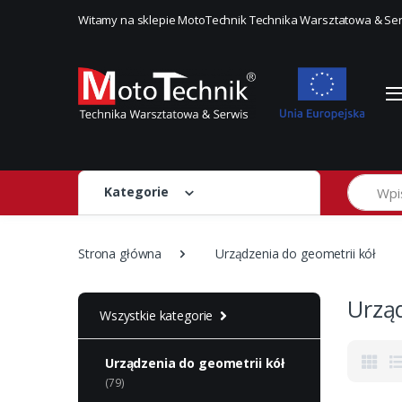
Witamy na sklepie MotoTechnik Technika Warsztatowa & Se
Szukaj
Kategorie
Strona główna
Urządzenia do geometrii kół
Urzą
Wszystkie kategorie
Urządzenia do geometrii kół
(79)