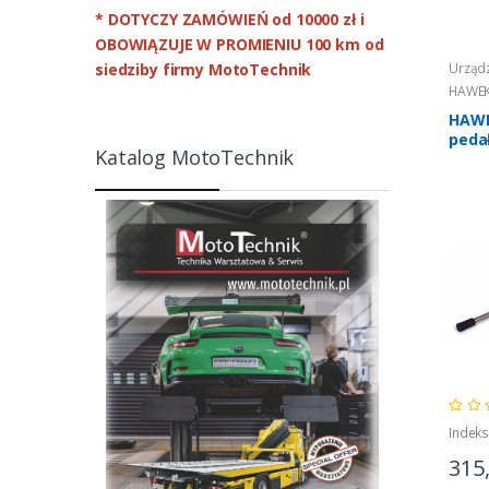
* DOTYCZY ZAMÓWIEŃ od 10000 zł
i
OBOWIĄZUJE W PROMIENIU 100 km od
Urządz
siedziby firmy MotoTechnik
HAWE
HAWE
peda
Katalog MotoTechnik
Indek
315