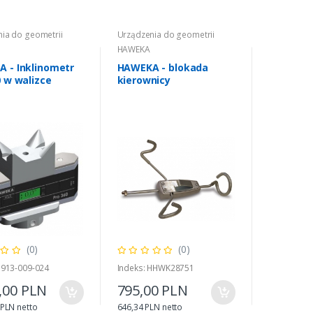
ia do geometrii
Urządzenia do geometrii
HAWEKA
 - Inklinometr
HAWEKA - blokada
0 w walizce
kierownicy
(0)
(0)
H913-009-024
Indeks: HHWK28751
,00 PLN
795,00 PLN
 PLN netto
646,34 PLN netto