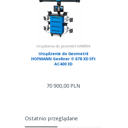
i HAWEKA
Urządzenia do geometrii HAWEKA
Urządzen
metrii
Urządzenie do Geometrii
Urządzeni
 770 XD
HOFMANN Geoliner ® 678 XD lift
BLIZZARD 
AC400 3D
LN
70 900,00 PLN
17 500
Ostatnio przeglądane