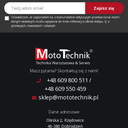
Twój adres email
Zapisz się
Oświadczam, że zapoznałem się z
komunikatem
dotyczącym przetwarzania moich
danych osobowych w celu wysyłania do mnie informacji o ofercie sklepu, tj. o
promocjach, nowościach i rabatach
Masz pytania? Skontaktuj się z nami!
+48 609 800 511
/
+48 609 550 459
sklep@mototechnik.pl
Dane adresowe
Oleska 2, Rzędowice
46-380 Dobrodzień