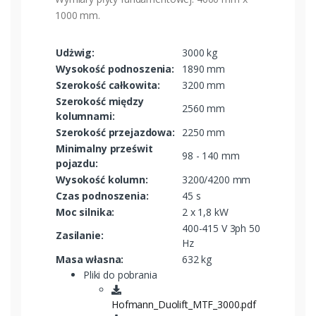
1000 mm.
Udżwig:
3000 kg
Wysokość podnoszenia:
1890 mm
Szerokość całkowita:
3200 mm
Szerokość między
2560 mm
kolumnami:
Szerokość przejazdowa:
2250 mm
Minimalny prześwit
98 - 140 mm
pojazdu:
Wysokość kolumn:
3200/4200 mm
Czas podnoszenia:
45 s
Moc silnika:
2 x 1,8 kW
400-415 V 3ph 50
Zasilanie:
Hz
Masa własna:
632 kg
Pliki do pobrania
Hofmann_Duolift_MTF_3000.pdf