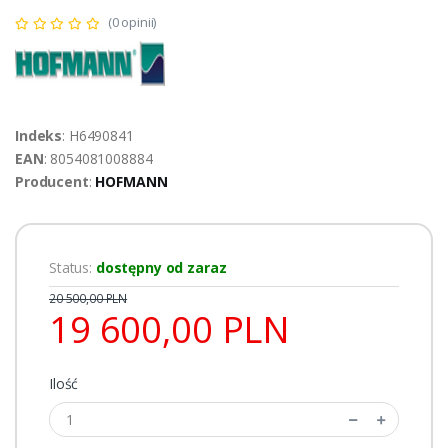
(0 opinii)
Indeks
: H6490841
EAN
: 8054081008884
Producent
:
HOFMANN
Status:
dostępny od zaraz
20 500,00 PLN
19 600,00 PLN
Ilość