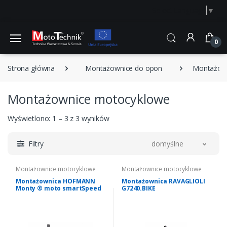
Select Language
▼
0
Strona główna
Montażownice do opon
Montażow
Montażownice motocyklowe
Wyświetlono: 1 – 3 z 3 wyników
Filtry
domyślne
Montażownice motocyklowe
Montażownice motocyklowe
Montażownica HOFMANN
Montażownica RAVAGLIOLI
Monty ® moto smartSpeed
G7240.BIKE