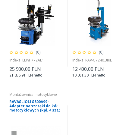
(0)
(0)
Indeks: EEWH772AE1
Indeks: RAV-G7240.BIKE
25 900,00 PLN
12 400,00 PLN
21 056,91 PLN netto
10 081,30 PLN netto
Montażownice motocyklowe
RAVAGLIOLI G800A99 -
Adapter na szczęki do kół
motocyklowych (kpl. 4 szt.)