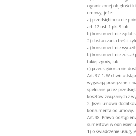
ograniczonej objętości lub
umowy, jeżeli:
a) przedsiębiorca nie p
art. 12 ust. 1 pkt 9 lub
b) konsument nie żądał s
2) dostarczania treści cy
a) konsument nie wyrazi
b) konsument nie został
takiej zgody, lub
c) przedsiębiorca nie dosta
Art. 37. 1. W chwili ods
wygasają powiązane z ni
spełniane przez przedsię
kosztów związanych z wyg
2. Jeżeli umowa dodatkow
konsumenta od umowy.
Art. 38. Prawo odstąpien
sumentowi w odniesieni
1) o świadczenie usług, 