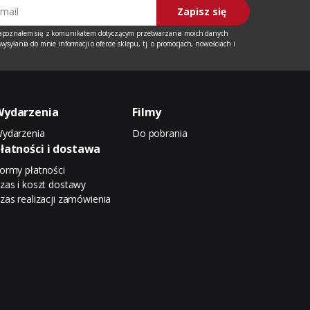
Zapisz się
apoznałem się z
komunikatem
dotyczącym przetwarzania moich danych
ysyłania do mnie informacji o ofercie sklepu, tj. o promocjach, nowościach i
Wydarzenia
Filmy
ydarzenia
Do pobrania
łatności i dostawa
ormy płatności
zas i koszt dostawy
zas realizacji zamówienia