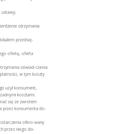
 ustawy;
ierdzenie otrzymania
lokalem przedsię-
ego ofertę, oferta
 otrzymania oświad-czenia
łatności, w tym koszty
ego użył konsument,
z żadnymi kosztami.
ymać się ze zwrotem
ia przez konsumenta do-
dostarczenia ofero-wany
ch przez niego do-