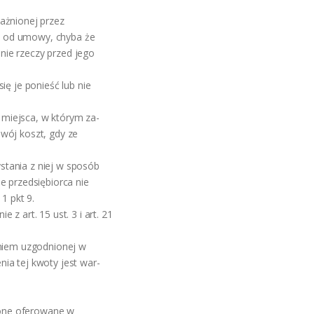
ażnionej przez
ił od umowy, chyba że
nie rzeczy przed jego
ię je ponieść lub nie
miejsca, w którym za-
wój koszt, gdy ze
stania z niej w sposób
e przedsiębiorca nie
1 pkt 9.
z art. 15 ust. 3 i art. 21
eniem uzgodnionej w
ia tej kwoty jest war-
ą one oferowane w