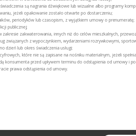
 świadczenia są nagrania dźwiękowe lub wizualne albo programy kom
niu, jeżeli opakowanie zostało otwarte po dostarczeniu;
nników, periodyków lub czasopism, z wyjątkiem umowy o prenumeratę;
cji publicznej;
w zakresie zakwaterowania, innych niż do celów mieszkalnych, przewo
ług związanych z wypoczynkiem, wydarzeniami rozrywkowymi, sportowy
o dzień lub okres świadczenia usługi;
 cyfrowych, które nie są zapisane na nośniku materialnym, jeżeli spełn
odą konsumenta przed upływem terminu do odstąpienia od umowy i p
tracie prawa odstąpienia od umowy.