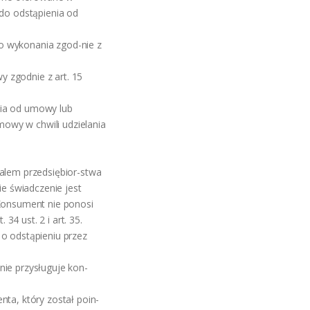
s do odstąpienia od
o wykonania zgod-nie z
 zgodnie z art. 15
nia od umowy lub
owy w chwili udzielania
kalem przedsiębior-stwa
e świadczenie jest
 Konsument nie ponosi
4 ust. 2 i art. 35.
 o odstąpieniu przez
nie przysługuje kon-
nta, który został poin-