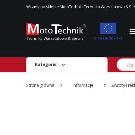
Witamy na sklepie MotoTechnik Technika Warsztatowa & Se
Szukaj
Kategorie
Strona główna
Informacje
Zwroty i re