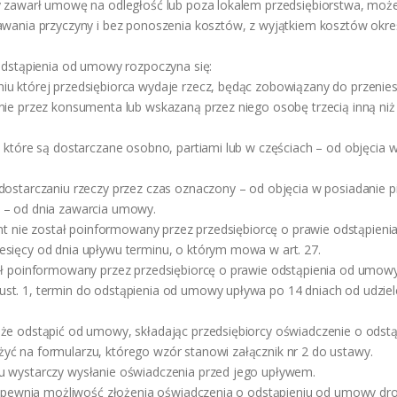
y zawarł umowę na odległość lub poza lokalem przedsiębiorstwa, może
awania przyczyny i bez ponoszenia kosztów, z wyjątkiem kosztów określ
 odstąpienia od umowy rozpoczyna się:
u której przedsiębiorca wydaje rzecz, będąc zobowiązany do przeniesi
nie przez konsumenta lub wskazaną przez niego osobę trzecią inną niż
, które są dostarczane osobno, partiami lub w częściach – od objęcia w
dostarczaniu rzeczy przez czas oznaczony – od objęcia w posiadanie pi
 – od dnia zawarcia umowy.
ment nie został poinformowany przez przedsiębiorcę o prawie odstąpie
sięcy od dnia upływu terminu, o którym mowa w art. 27.
tał poinformowany przez przedsiębiorcę o prawie odstąpienia od umow
st. 1, termin do odstąpienia od umowy upływa po 14 dniach od udziel
oże odstąpić od umowy, składając przedsiębiorcy oświadczenie o odst
ć na formularzu, którego wzór stanowi załącznik nr 2 do ustawy.
u wystarczy wysłanie oświadczenia przed jego upływem.
 zapewnia możliwość złożenia oświadczenia o odstąpieniu od umowy dro