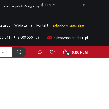
Select Language
▼
PLN
Rejestracja
lub
Zaloguj się
Katalog
Wydarzenia
Kontakt
Zabudowy specjalne
00 511
/
+48 609 550 459
sklep@mototechnik.pl
0,00 PLN
0