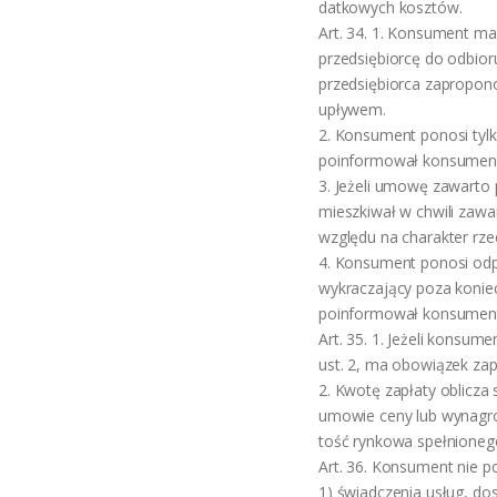
datkowych kosztów.
Art. 34. 1. Konsument ma
przedsiębiorcę do odbior
przedsiębiorca zapropono
upływem.
2. Konsument ponosi tylko
poinformował konsumenta
3. Jeżeli umowę zawarto
mieszkiwał w chwili zawa
względu na charakter rze
4. Konsument ponosi odpo
wykraczający poza koniec
poinformował konsumenta
Art. 35. 1. Jeżeli konsum
ust. 2, ma obowiązek zap
2. Kwotę zapłaty oblicza
umowie ceny lub wynagrod
tość rynkowa spełnioneg
Art. 36. Konsument nie p
1) świadczenia usług, do