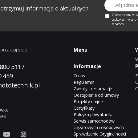
Twój adres email
 otrzymuj informacje o aktualnych
Oświadczam, że z
osobowych w celu w
rabatach
ontaktuj się z
Menu
W
 800 511
/
Informacje
P
0 459
O nas
F
Regulamin
C
ototechnik.pl
Zwroty i reklamacje
C
Odstąpienie od umowy
Projekty unijne
Certyfikaty
owice
Polityka prywatności
ień
Serwis samochodów
ciężarowych i osobowych
Sprawdzenie Oryginalności