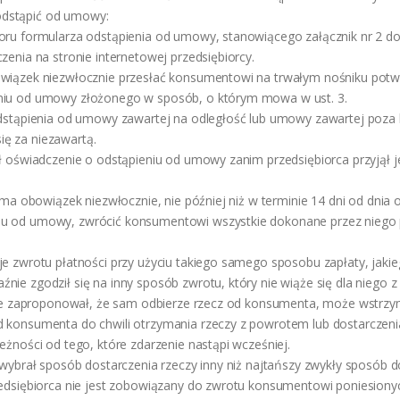
dstąpić od umowy:
oru formularza odstąpienia od umowy, stanowiącego załącznik nr 2 do
zenia na stronie internetowej przedsiębiorcy.
owiązek niezwłocznie przesłać konsumentowi na trwałym nośniku potw
niu od umowy złożonego w sposób, o którym mowa w ust. 3.
odstąpienia od umowy zawartej na odległość lub umowy zawartej poza 
ę za niezawartą.
ył oświadczenie o odstąpieniu od umowy zanim przedsiębiorca przyjął j
a ma obowiązek niezwłocznie, nie później niż w terminie 14 dni od dnia
u od umowy, zwrócić konsumentowi wszystkie dokonane przez niego p
je zwrotu płatności przy użyciu takiego samego sposobu zapłaty, jaki
nie zgodził się na inny sposób zwrotu, który nie wiąże się dla niego 
a nie zaproponował, że sam odbierze rzecz od konsumenta, może wstrz
d konsumenta do chwili otrzymania rzeczy z powrotem lub dostarczen
eżności od tego, które zdarzenie nastąpi wcześniej.
t wybrał sposób dostarczenia rzeczy inny niż najtańszy zwykły sposób 
zedsiębiorca nie jest zobowiązany do zwrotu konsumentowi poniesiony