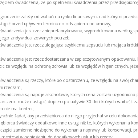
ciem świadczenia, że po spełnieniu świadczenia przez przedsiębiorcę
agrodzenie zależy od wahań na rynku finansowym, nad którymi przedsi
ystąpić przed upływem terminu do odstąpienia od umowy;
 świadczenia jest rzecz nieprefabrykowana, wyprodukowana według sp
 jego zindywidualizowanych potrzeb;
świadczenia jest rzecz ulegająca szybkiemu zepsuciu lub mająca krótki
 świadczenia jest rzecz dostarczana w zapieczętowanym opakowaniu, k
ć ze względu na ochronę zdrowia lub ze względów higienicznych, jeże
świadczenia są rzeczy, które po dostarczeniu, ze względu na swój char
mi rzeczami;
 świadczenia są napoje alkoholowe, których cena została uzgodniona
tarczenie może nastąpić dopiero po upływie 30 dni i których wartość z
a nie ma kontroli;
raźnie żądał, aby przedsiębiorca do niego przyjechał w celu dokonania
dsiębiorca świadczy dodatkowo inne usługi niż te, których wykonania ko
ż części zamienne niezbędne do wykonania naprawy lub konserwacji, p
mentowi w odniesieniu do dodatkowych usług lub rzeczy;