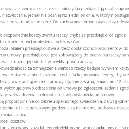
 obowiązek zwrócić rzecz przedsiębiorcy lub przekazać ją osobie upow
u niezwłocznie, jednak nie później niż 14 dni od dnia, w którym odstąp
wał, że sam odbierze rzecz. Do zachowania terminu wystarczy odesła
 bezpośrednie koszty zwrotu rzeczy, chyba że przedsiębiorca zgodził s
 o konieczności poniesienia tych kosztów.
 poza lokalem przedsiębiorstwa a rzecz dostarczono konsumentowi do 
rcia umowy, przedsiębiorca jest zobowiązany do odebrania rzeczy na s
czy nie można jej odesłać w zwykły sposób pocztą.
wiedzialność za zmniejszenie wartości rzeczy będące wynikiem korzy
zny do stwierdzenia charakteru, cech i funkcjonowania rzeczy, chyba ż
 o prawie odstąpienia od umowy zgodnie z wymaganiami art. 12 ust. 
ent wykonuje prawo odstąpienia od umowy po zgłoszeniu żądania zgodnie 
łaty za świadczenia spełnione do chwili odstąpienia od umowy.
 się proporcjonalnie do zakresu spełnionego świadczenia, z uwzględni
zenia. Jeżeli cena lub wynagrodzenie są nadmierne, podstawą obliczen
o świadczenia.
onosi kosztów:
starczania wody, gazu lub energii elektrycznej w przypadku, gdy nie s