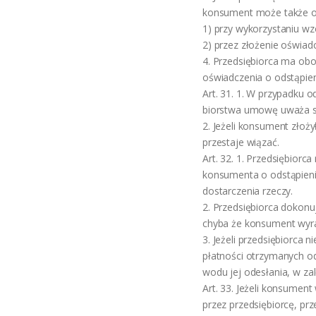
konsument może także o
1) przy wykorzystaniu wz
2) przez złożenie oświadc
4. Przedsiębiorca ma ob
oświadczenia o odstąpie
Art. 31. 1. W przypadku 
biorstwa umowę uważa si
2. Jeżeli konsument złoż
przestaje wiązać.
Art. 32. 1. Przedsiębiorc
konsumenta o odstąpieni
dostarczenia rzeczy.
2. Przedsiębiorca dokonu
chyba że konsument wyraź
3. Jeżeli przedsiębiorc
płatności otrzymanych o
wodu jej odesłania, w zal
Art. 33. Jeżeli konsumen
przez przedsiębiorcę, pr