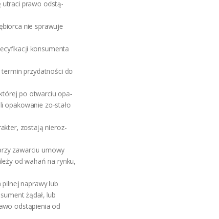
 utraci prawo odstą-
ębiorca nie sprawuje
ecyfikacji konsumenta
 termin przydatności do
tórej po otwarciu opa-
li opakowanie zo-stało
akter, zostają nieroz-
 przy zawarciu umowy
ależy od wahań na rynku,
 pilnej naprawy lub
nsument żądał, lub
rawo odstąpienia od