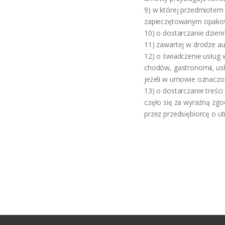
9) w której przedmiotem
zapieczętowanym opakowa
10) o dostarczanie dzie
11) zawartej w drodze auk
12) o świadczenie usług 
chodów, gastronomii, us
jeżeli w umowie oznaczon
13) o dostarczanie treści
częło się za wyraźną zg
przez przedsiębiorcę o u