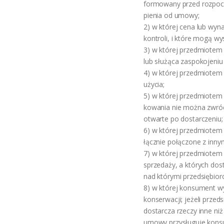
formowany przed rozpoczę
pienia od umowy;
2) w której cena lub wyn
kontroli, i które mogą w
3) w której przedmiotem
lub służąca zaspokojeniu
4) w której przedmiotem 
użycia;
5) w której przedmiotem
kowania nie można zwróci
otwarte po dostarczeniu;
6) w której przedmiotem 
łącznie połączone z inny
7) w której przedmiotem
sprzedaży, a których dos
nad którymi przedsiębiorc
8) w której konsument wy
konserwacji; jeżeli prze
dostarcza rzeczy inne ni
umowy przysługuje konsu