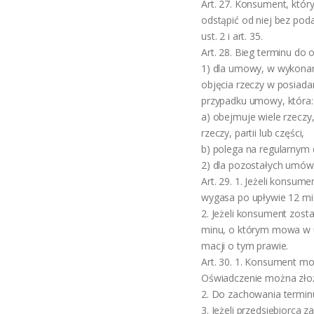
Art. 27. Konsument, któr
odstąpić od niej bez pod
ust. 2 i art. 35.
Art. 28. Bieg terminu do
1) dla umowy, w wykonani
objęcia rzeczy w posiada
przypadku umowy, która:
a) obejmuje wiele rzeczy
rzeczy, partii lub części,
b) polega na regularnym 
2) dla pozostałych umów
Art. 29. 1. Jeżeli konsu
wygasa po upływie 12 mie
2. Jeżeli konsument zos
minu, o którym mowa w u
macji o tym prawie.
Art. 30. 1. Konsument m
Oświadczenie można złoży
2. Do zachowania termin
3. Jeżeli przedsiębiorca