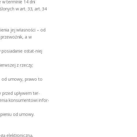
 w terminie 14 dni
onych w art. 33, art. 34
enia jej własności – od
 przewoźnik, a w
 posiadanie ostat-niej
erwszej z rzeczy;
nia od umowy, prawo to
y przed upływem ter-
enia konsumentowi infor-
ąpieniu od umowy.
gą elektroniczną,