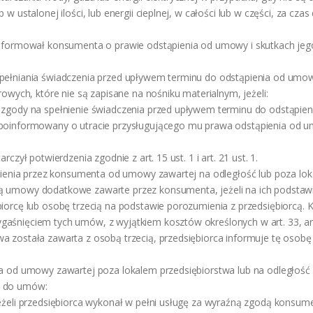
 w ustalonej ilości, lub energii cieplnej, w całości lub w części, za cza
oinformował konsumenta o prawie odstąpienia od umowy i skutkach jeg
pełniania świadczenia przed upływem terminu do odstąpienia od umowy
frowych, które nie są zapisane na nośniku materialnym, jeżeli:
ł zgody na spełnienie świadczenia przed upływem terminu do odstąpie
 poinformowany o utracie przysługującego mu prawa odstąpienia od um
rczył potwierdzenia zgodnie z art. 15 ust. 1 i art. 21 ust. 1.
tąpienia przez konsumenta od umowy zawartej na odległość lub poza lo
ą umowy dodatkowe zawarte przez konsumenta, jeżeli na ich podstawi
biorcę lub osobę trzecią na podstawie porozumienia z przedsiębiorcą.
aśnięciem tych umów, z wyjątkiem kosztów określonych w art. 33, art. 3
a została zawarta z osobą trzecią, przedsiębiorca informuje tę osobę
ia od umowy zawartej poza lokalem przedsiębiorstwa lub na odległość 
u do umów:
jeżeli przedsiębiorca wykonał w pełni usługę za wyraźną zgodą konsume