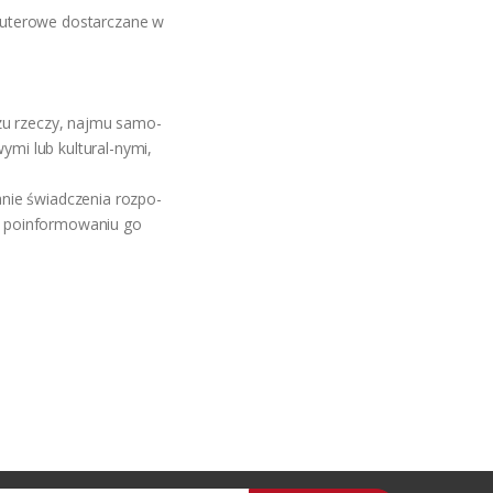
puterowe dostarczane w
zu rzeczy, najmu samo-
mi lub kultural-nymi,
ianie świadczenia rozpo-
o poinformowaniu go